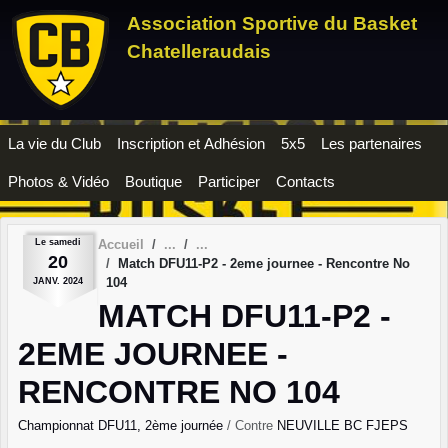
Panneau de gestion des cookies
Association Sportive du Basket
Chatelleraudais
La vie du Club
Inscription et Adhésion
5x5
Les partenaires
Photos & Vidéo
Boutique
Participer
Contacts
Le
samedi
Accueil
20
Match DFU11-P2 - 2eme journee - Rencontre No
104
JANV.
2024
MATCH DFU11-P2 -
2EME JOURNEE -
RENCONTRE NO 104
Championnat DFU11, 2ème journée
/ Contre
NEUVILLE BC FJEPS