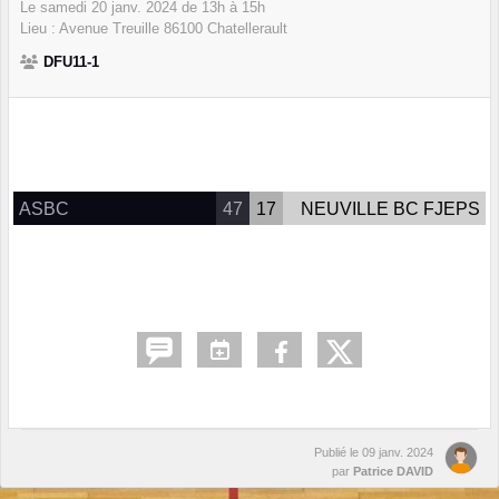
Le
samedi
20
janv.
2024
de 13h à 15h
Lieu :
Avenue Treuille
86100
Chatellerault
DFU11-1
ASBC
47
17
NEUVILLE BC FJEPS
Publié le
09 janv. 2024
par
Patrice DAVID