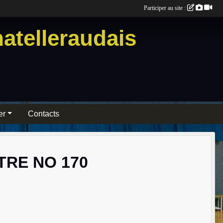
Participer au site :
atelleraudais
er
Contacts
TRE NO 170