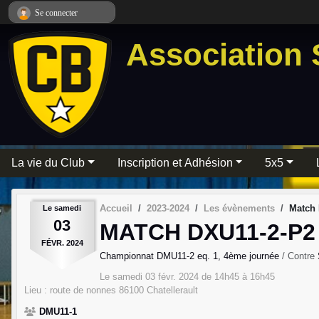
Panneau de gestion des cookies
Se connecter
Association 
La vie du Club
Inscription et Adhésion
5x5
Accueil
2023-2024
Les évènements
Match 
Le
samedi
03
MATCH DXU11-2-P2
FÉVR.
2024
Championnat DMU11-2 eq. 1, 4ème journée
/ Contre
Le
samedi
03
févr.
2024
de 14h45 à 16h45
Lieu :
route de nonnes
86100
Chatellerault
DMU11-1