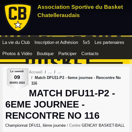
Panneau de gestion des cookies
Association Sportive du Basket
Chatelleraudais
La vie du Club
Inscription et Adhésion
5x5
Les partenaires
Photos & Vidéo
Boutique
Participer
Contacts
Le
samedi
Accueil
09
Match DFU11-P2 - 6eme journee - Rencontre No
116
MARS
2024
MATCH DFU11-P2 -
6EME JOURNEE -
RENCONTRE NO 116
Championnat DFU11, 6ème journée
/ Contre
GENCAY BASKET-BALL