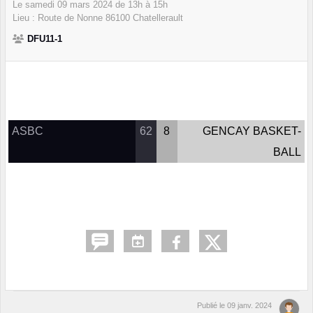
Le
samedi
09
mars
2024
de 13h à 15h
Lieu :
Route de Nonne
86100
Chatellerault
DFU11-1
ASBC
62
8
GENCAY BASKET-
BALL
Publié le
09 janv. 2024