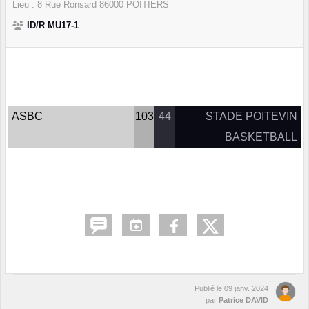
Lieu :
8 Rue Ronsard
86000
POITIERS
ID/R MU17-1
ASBC
103
44
STADE POITEVIN
BASKETBALL
Publié le
09 janv. 2024
par
Patrice DAVID