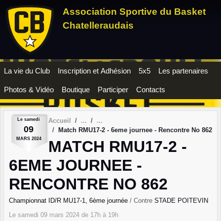
Panneau de gestion des cookies
Association Sportive du Basket
Chatelleraudais
La vie du Club
Inscription et Adhésion
5x5
Les partenaires
Photos & Vidéo
Boutique
Participer
Contacts
Le
samedi
Accueil
09
Match RMU17-2 - 6eme journee - Rencontre No 862
MARS
2024
MATCH RMU17-2 -
6EME JOURNEE -
RENCONTRE NO 862
Championnat ID/R MU17-1, 6ème journée
/ Contre
STADE POITEVIN
Le
samedi
09
mars
2024
de 17h à 19h