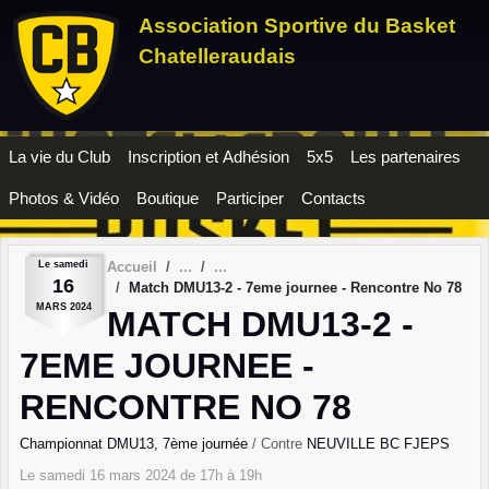
Panneau de gestion des cookies
Association Sportive du Basket
Chatelleraudais
La vie du Club
Inscription et Adhésion
5x5
Les partenaires
Photos & Vidéo
Boutique
Participer
Contacts
Le
samedi
Accueil
16
Match DMU13-2 - 7eme journee - Rencontre No 78
MARS
2024
MATCH DMU13-2 -
7EME JOURNEE -
RENCONTRE NO 78
Championnat DMU13, 7ème journée
/ Contre
NEUVILLE BC FJEPS
Le
samedi
16
mars
2024
de 17h à 19h