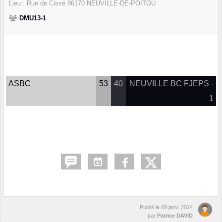
Lieu :
Rue de Cissé
86170
NEUVILLE-DE-POITOU
DMU13-1
ASBC
53
40
NEUVILLE BC FJEPS -
1
Publié le
09 janv. 2024
par
Patrice DAVID