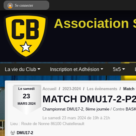
Panneau de gestion des cookies
Se connecter
Association 
La vie du Club
Inscription et Adhésion
5x5
Accueil
2023-2024
Les évènements
Match 
Le
samedi
23
MATCH DMU17-2-P2
MARS
2024
Championnat DMU17-2, 8ème journée
/ Contre
BASK
Le
samedi
23
mars
2024
de 19h à 21h
Lieu :
Route de Nonne
86100
Chatellerault
DMU17-2