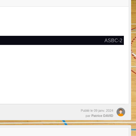
ASBC-2
Publié le
09 janv. 2024
par
Patrice DAVID