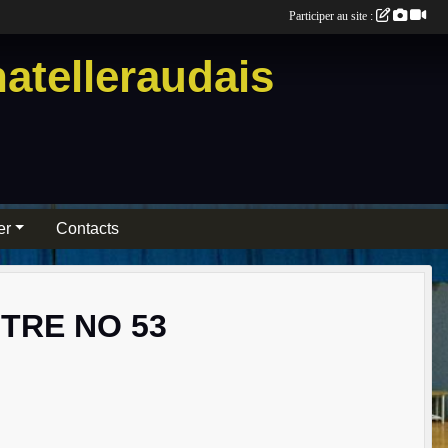
Participer au site :
atelleraudais
er
Contacts
TRE NO 53