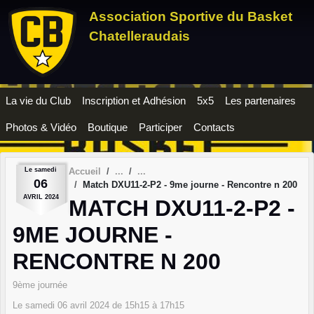
Panneau de gestion des cookies
Association Sportive du Basket
Chatelleraudais
La vie du Club
Inscription et Adhésion
5x5
Les partenaires
Photos & Vidéo
Boutique
Participer
Contacts
Le
samedi
Accueil
06
Match DXU11-2-P2 - 9me journe - Rencontre n 200
AVRIL
2024
MATCH DXU11-2-P2 -
9ME JOURNE -
RENCONTRE N 200
9ème journée
Le
samedi
06
avril
2024
de 15h15 à 17h15