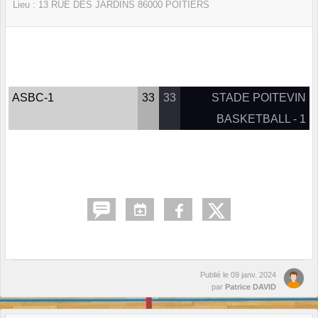
Lieu :
13 RUE DES JARDINS
86000
POITIERS
ASBC-1
33
33
STADE POITEVIN
BASKETBALL - 1
Publié le
09 janv. 2024
par
Patrice DAVID