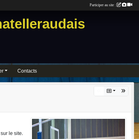
Participer au site :
atelleraudais
er
Contacts
ur le site.