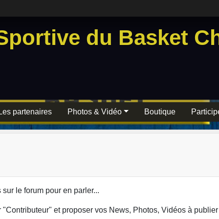
Sportive du Basket Ch
Les partenaires
Photos & Vidéo
Boutique
Particip
r le forum pour en parler...
 "Contributeur" et proposer vos News, Photos, Vidéos à publier s