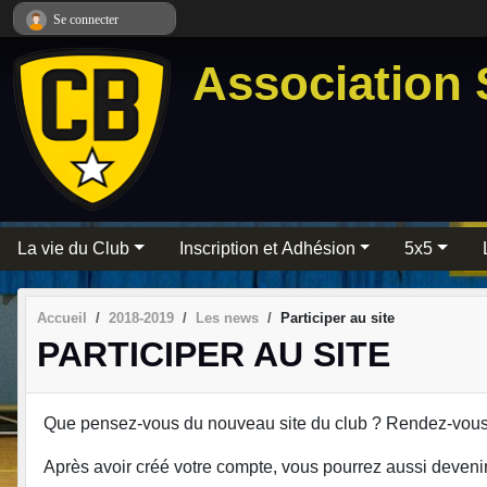
Panneau de gestion des cookies
Se connecter
Association 
La vie du Club
Inscription et Adhésion
5x5
Accueil
2018-2019
Les news
Participer au site
PARTICIPER AU SITE
Que pensez-vous du nouveau site du club ? Rendez-vous su
Après avoir créé votre compte, vous pourrez aussi devenir