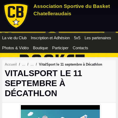
Panneau de gestion des cookies
Association Sportive du Basket
Chatelleraudais
La vie du Club
Inscription et Adhésion
5x5
Les partenaires
Photos & Vidéo
Boutique
Participer
Contacts
Accueil
VitalSport le 11 septembre à Décathlon
VITALSPORT LE 11
SEPTEMBRE À
DÉCATHLON