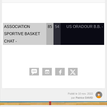
ASSOCIATION
85
54
US ORADOUR B.B. -
SPORTIVE BASKET
CHAT -
Publié le
10 nov. 2022
par
Patrice DAVID