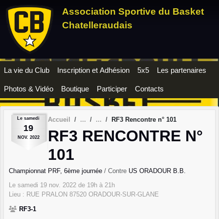
Panneau de gestion des cookies
Association Sportive du Basket
Chatelleraudais
La vie du Club
Inscription et Adhésion
5x5
Les partenaires
Photos & Vidéo
Boutique
Participer
Contacts
Le
samedi
Accueil
RF3 Rencontre n° 101
19
RF3 RENCONTRE N°
NOV.
2022
101
Championnat PRF, 6ème journée
/ Contre
US ORADOUR B.B.
Le
samedi
19
nov.
2022
de 19h à 21h
Lieu :
RUE PRALON
87520
ORADOUR-SUR-GLANE
RF3-1