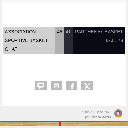
ASSOCIATION
45
41
PARTHENAY BASKET
SPORTIVE BASKET
BALL 79
CHAT
Publié le
18 janv. 2023
par
Patrice DAVID