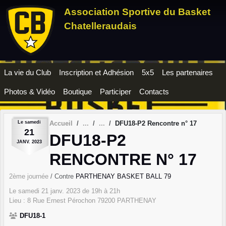
Panneau de gestion des cookies
Association Sportive du Basket
Chatelleraudais
La vie du Club
Inscription et Adhésion
5x5
Les partenaires
Photos & Vidéo
Boutique
Participer
Contacts
Le
samedi
Accueil
DFU18-P2 Rencontre n° 17
21
DFU18-P2
JANV.
2023
RENCONTRE N° 17
2ème journée
/ Contre
PARTHENAY BASKET BALL 79
Le
samedi
21
janv.
2023
de 19h à 21h
Lieu :
8 Rue Ernest Pérochon
79200
PARTHENAY
DFU18-1