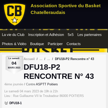
Panneau de gestion des cookies
Association Sportive du Basket
Chatelleraudais
La vie du Club
Inscription et Adhésion
5x5
Les partenaires
Photos & Vidéo
Boutique
Participer
Contacts
Le
samedi
Accueil
DFU18-P2 Rencontre n° 43
04
DFU18-P2
MARS
2023
RENCONTRE N° 43
4ème journée
/ Contre
ASPTT Poitiers
Le
samedi
04
mars
2023
de 19h à 21h
Lieu :
Rue Guillaume VII le Troubadour
86000
POITIERS
DFU18-1