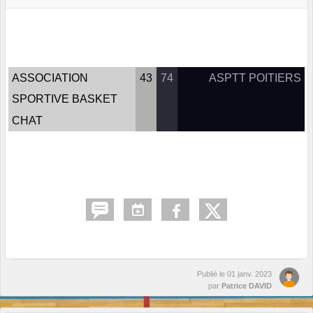
ASSOCIATION
43
74
ASPTT POITIERS
SPORTIVE BASKET
CHAT
Publié le
01 janv. 2023
par
Patrice DAVID