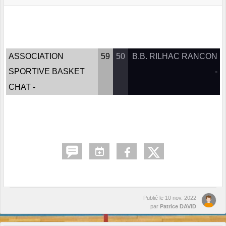
ASSOCIATION
59
50
B.B. RILHAC RANCON
SPORTIVE BASKET
-
CHAT -
Publié le
10 nov. 2022
par
Patrice DAVID