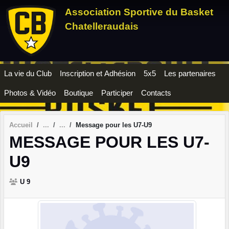
Panneau de gestion des cookies
Association Sportive du Basket
Chatelleraudais
La vie du Club
Inscription et Adhésion
5x5
Les partenaires
Photos & Vidéo
Boutique
Participer
Contacts
Accueil
Message pour les U7-U9
MESSAGE POUR LES U7-
U9
U 9