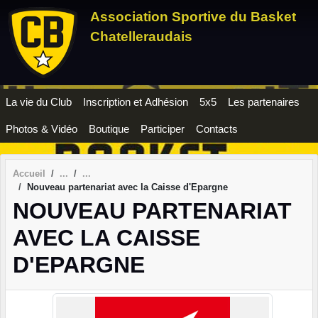
Panneau de gestion des cookies
Association Sportive du Basket
Chatelleraudais
La vie du Club
Inscription et Adhésion
5x5
Les partenaires
Photos & Vidéo
Boutique
Participer
Contacts
Accueil
Nouveau partenariat avec la Caisse d'Epargne
NOUVEAU PARTENARIAT
AVEC LA CAISSE
D'EPARGNE