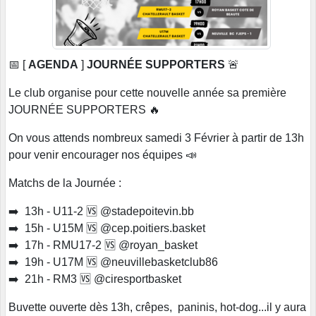
📅 [
AGENDA
]
JOURNÉE
SUPPORTERS
🚨
Le club organise pour cette nouvelle année sa première
JOURNÉE SUPPORTERS 🔥
On vous attends nombreux samedi 3 Février à partir de 13h
pour venir encourager nos équipes 📣
Matchs de la Journée :
➡️ 13h - U11-2 🆚️ @stadepoitevin.bb
➡️ 15h - U15M 🆚️ @cep.poitiers.basket
➡️ 17h - RMU17-2 🆚️ @royan_basket
➡️ 19h - U17M 🆚️ @neuvillebasketclub86
➡️ 21h - RM3 🆚️ @ciresportbasket
Buvette ouverte dès 13h, crêpes, paninis, hot-dog...il y aura