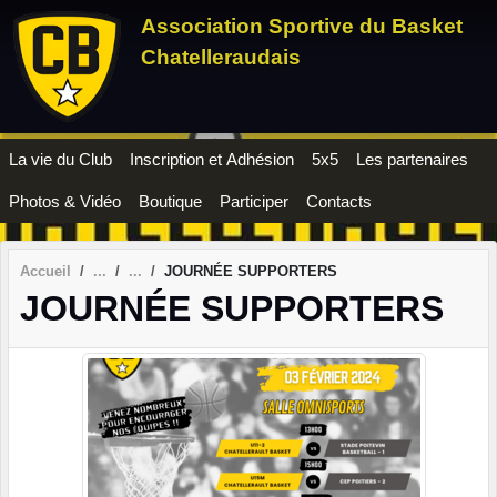
Panneau de gestion des cookies
Association Sportive du Basket
Chatelleraudais
La vie du Club
Inscription et Adhésion
5x5
Les partenaires
Photos & Vidéo
Boutique
Participer
Contacts
Accueil
JOURNÉE SUPPORTERS
JOURNÉE SUPPORTERS