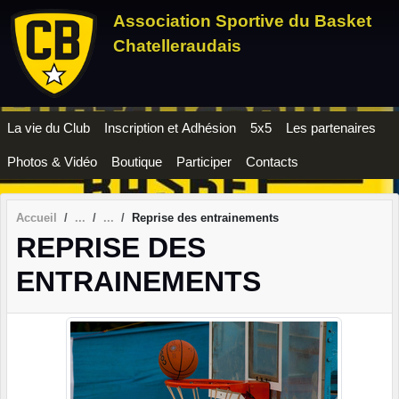
Panneau de gestion des cookies
Association Sportive du Basket
Chatelleraudais
La vie du Club
Inscription et Adhésion
5x5
Les partenaires
Photos & Vidéo
Boutique
Participer
Contacts
Accueil
Reprise des entrainements
REPRISE DES
ENTRAINEMENTS