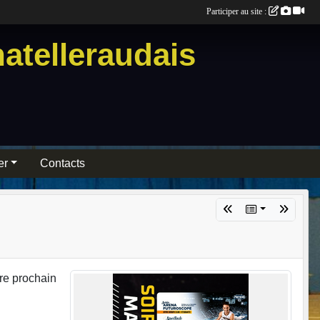
Participer au site :
atelleraudais
er
Contacts
re prochain