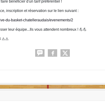
re bénéficier d'un tarif préférentiel !
e, inscription et réservation sur le lien suivant :
tive-du-basket-chatelleraudais/evenements/2
sser leur équipe...Ils vous attendent nombreux ! 💪💪
 ⚠️⚠️