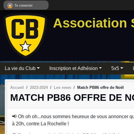
Panneau de gestion des cookies
Se connecter
Association 
La vie du Club
Inscription et Adhésion
5x5
Accueil
2023-2024
Les news
Match PB86 offre de Noël
MATCH PB86 OFFRE DE N
📢 Oh oh oh...nous sommes heureux de vous annoncer que
à 20h, contre La Rochelle !