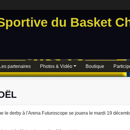
Sportive du Basket Ch
Les partenaires
Photos & Vidéo
Boutique
Particip
OËL
 le derby à l'Arena Futuroscope se jouera le mardi 19 décemb